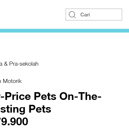
a & Pra-sekolah
n Motorik
r-Price Pets On-The-
sting Pets
79.900