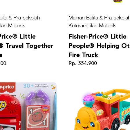
lita & Pra-sekolah
Mainan Balita & Pra-sekola
lan Motorik
Keterampilan Motorik
Price® Little
Fisher-Price® Little
® Travel Together
People® Helping Ot
e
Fire Truck
900
Rp. 554.900