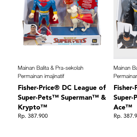
Mainan Balita & Pra-sekolah
Mainan Ba
Permainan imajinatif
Permainan 
Fisher-Price® DC League of
Fisher
Super-Pets™ Superman™ &
Super-
Krypto™
Ace™
Rp. 387.900
Rp. 387.