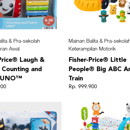
lita & Pra-sekolah
Mainan Balita & Pra-sekola
ran Awal
Keterampilan Motorik
Price® Laugh &
Fisher-Price® Little
 Counting and
People® Big ABC A
s UNO™
Train
900
Rp. 999.900