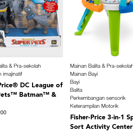
lita & Pra-sekolah
Mainan Balita & Pra-sekola
imajinatif
Mainan Bayi
Bayi
-Price® DC League of
Balita
Pets™ Batman™ &
Perkembangan sensorik
Keterampilan Motorik
900
Fisher-Price 3-in-1 S
Sort Activity Center