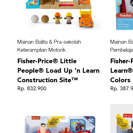
Mainan Balita & Pra-sekolah
Mainan Ba
Keterampilan Motorik
Pembelaja
Fisher-Price® Little
Fisher-
People® Load Up ‘n Learn
Learn®
Construction Site™
Color
Rp. 832.900
Rp. 387.