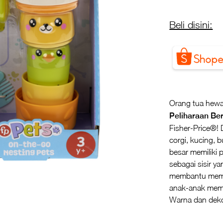
Beli disini:
Orang tua hewa
Peliharaan Be
Fisher-Price®! 
corgi, kucing, 
besar memiliki
sebagai sisir y
membantu memp
anak-anak memb
Warna dan deko