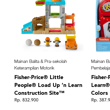
Mainan Balita & Pra-sekolah
Mainan Ba
Keterampilan Motorik
Pembelaja
Fisher-Price® Little
Fisher-
People® Load Up ‘n Learn
Learn®
Construction Site™
Color
Rp. 832.900
Rp. 387.