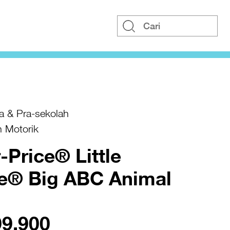
a & Pra-sekolah
n Motorik
-Price® Little
e® Big ABC Animal
99.900