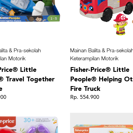
lita & Pra-sekolah
Mainan Balita & Pra-sekola
lan Motorik
Keterampilan Motorik
Price® Little
Fisher-Price® Little
® Travel Together
People® Helping Ot
e
Fire Truck
900
Rp. 554.900