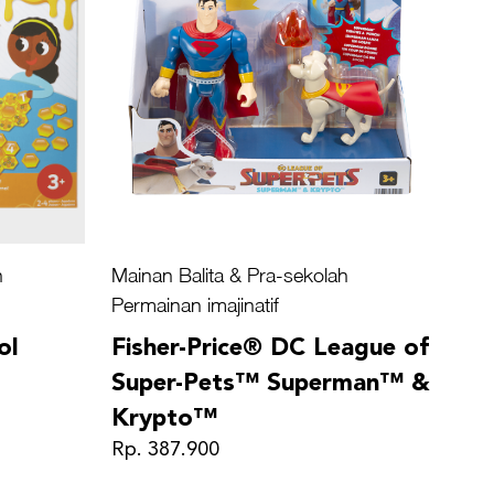
h
Mainan Balita & Pra-sekolah
Permainan imajinatif
ol
Fisher-Price® DC League of
Super-Pets™ Superman™ &
Krypto™
Rp. 387.900