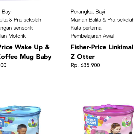
 Bayi
Perangkat Bayi
lita & Pra-sekolah
Mainan Balita & Pra-sekola
ngan sensorik
Kata pertama
lan Motorik
Pembelajaran Awal
-Price Wake Up &
Fisher-Price Linkima
Coffee Mug Baby
Z Otter
900
Rp. 635.900