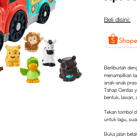
Beli disini:
Berliburlah de
menampilkan la
anak-anak prase
Tahap Cerdas y
bentuk, lawan, 
Tekan tombol d
untuk lagu, su
Buka jalan bel