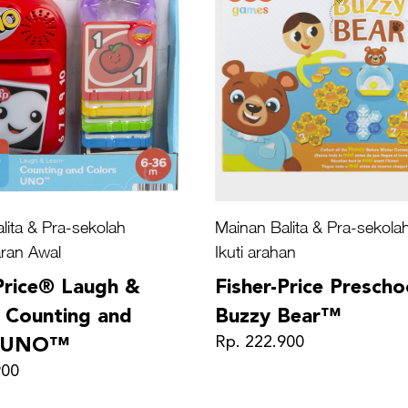
lita & Pra-sekolah
Mainan Balita & Pra-sekola
ran Awal
Ikuti arahan
Price® Laugh &
Fisher-Price Prescho
 Counting and
Buzzy Bear™
Rp. 222.900
s UNO™
900