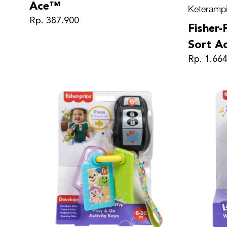
Ace™
Keterampi
Rp. 387.900
Fisher-
Sort Ac
Rp. 1.66