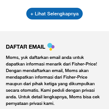
hewan, atau tertawa sendiri saat bermain pura-pura?
Momen-momen sederhana itu ternyata punya
dampak
+ Lihat Selengkapnya
DAFTAR EMAIL
Moms, yuk daftarkan email anda untuk
dapatkan informasi menarik dari Fisher-Price!
Dengan mendaftarkan email, Moms akan
mendapatkan informasi dari Fisher-Price
maupun dari pihak ketiga yang dikumpulkan
secara otomatis. Kami peduli dengan privasi
anda. Untuk detail lengkapnya, Moms bisa cek
pernyataan privasi kami.