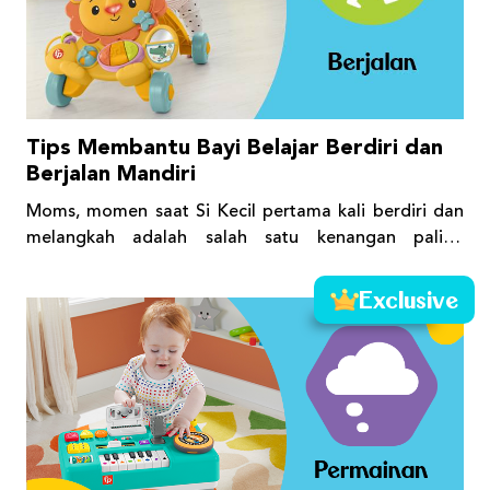
Tips Membantu Bayi Belajar Berdiri dan
Berjalan Mandiri
Moms, momen saat Si Kecil pertama kali berdiri dan
melangkah adalah salah satu kenangan paling
berharga dalam tumbuh kembangnya.
Exclusive