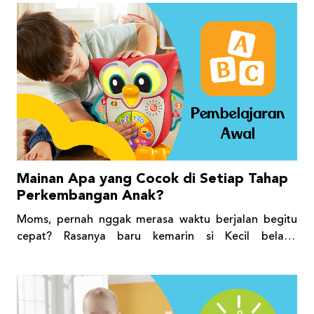
Mainan Apa yang Cocok di Setiap Tahap
Perkembangan Anak?
Moms, pernah nggak merasa waktu berjalan begitu
cepat? Rasanya baru kemarin si Kecil belajar
tengkurap, sekarang sudah berlari kecil sambil
tertawa.