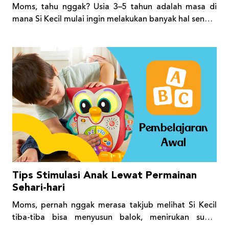
Moms, tahu nggak? Usia 3–5 tahun adalah masa di
mana Si Kecil mulai ingin melakukan banyak hal sendiri
—dari memakai baju, menyikat gigi, sampai
membantu menyiapkan makanan. Ini adalah waktu
yang pas
Tips Stimulasi Anak Lewat Permainan
Sehari-hari
Moms, pernah nggak merasa takjub melihat Si Kecil
tiba-tiba bisa menyusun balok, menirukan suara