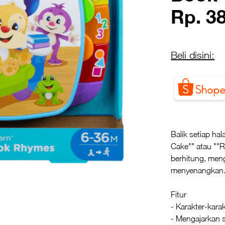
Rp. 3
Beli disini:
Balik setiap ha
Cake"" atau ""R
berhitung, meng
menyenangkan
Fitur
- Karakter-karak
- Mengajarkan s