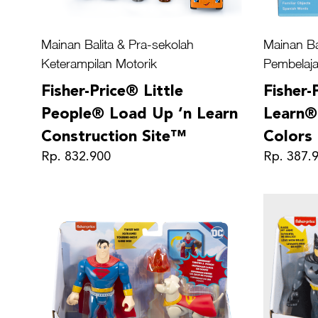
Mainan Balita & Pra-sekolah
Mainan Ba
Keterampilan Motorik
Pembelaja
Fisher-Price® Little
Fisher-
People® Load Up ‘n Learn
Learn®
Construction Site™
Color
Rp. 832.900
Rp. 387.