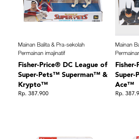
Mainan Balita & Pra-sekolah
Mainan Ba
Permainan imajinatif
Permainan 
Fisher-Price® DC League of
Fisher
Super-Pets™ Superman™ &
Super-
Krypto™
Ace™
Rp. 387.900
Rp. 387.