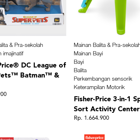
lita & Pra-sekolah
Mainan Balita & Pra-sekola
imajinatif
Mainan Bayi
Bayi
-Price® DC League of
Balita
Pets™ Batman™ &
Perkembangan sensorik
Keterampilan Motorik
900
Fisher-Price 3-in-1 S
Sort Activity Center
Rp. 1.664.900