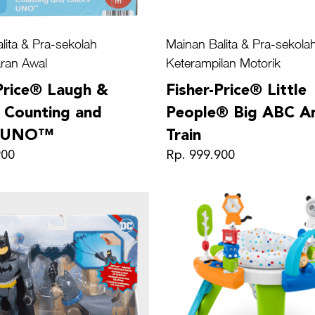
lita & Pra-sekolah
Mainan Balita & Pra-sekola
ran Awal
Keterampilan Motorik
Price® Laugh &
Fisher-Price® Little
 Counting and
People® Big ABC A
s UNO™
Train
900
Rp. 999.900