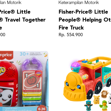
lan Motorik
Keterampilan Motorik
Price® Little
Fisher-Price® Little
® Travel Together
People® Helping Ot
e
Fire Truck
900
Rp. 554.900