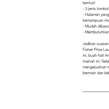
bentuk!
- 3 jenis tombo
- Halaman yan
kemampuan moto
- Mudah dibaw
- Membutuhkan 
Jadikan suasana
Fisher Price L
ini, buah hati 
mainan ini. Sela
mengeluarkan m
bermain dan bel