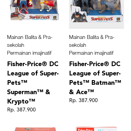
Mainan Balita & Pra-
Mainan Balita & Pra-
sekolah
sekolah
Permainan imajinatif
Permainan imajinatif
Fisher-Price® DC
Fisher-Price® DC
League of Super-
League of Super-
Pets™
Pets™ Batman™
Superman™ &
& Ace™
Rp. 387.900
Krypto™
Rp. 387.900