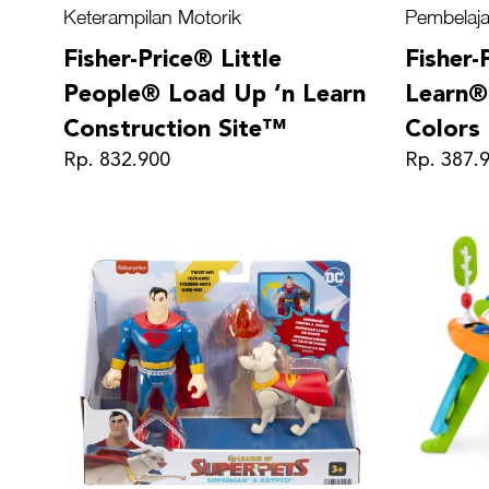
Keterampilan Motorik
Pembelaja
Fisher-Price® Little
Fisher-
People® Load Up ‘n Learn
Learn®
Construction Site™
Color
Rp. 832.900
Rp. 387.