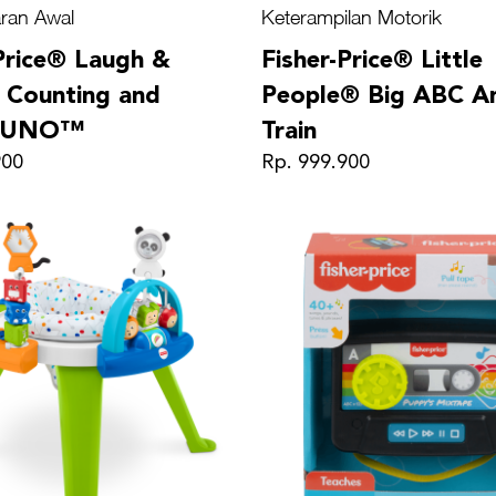
ran Awal
Keterampilan Motorik
Price® Laugh &
Fisher-Price® Little
 Counting and
People® Big ABC A
s UNO™
Train
900
Rp. 999.900