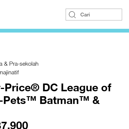
a & Pra-sekolah
ajinatif
r-Price® DC League of
r-Pets™ Batman™ &
87.900