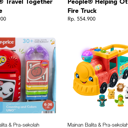
® Travel Together
People® Helping Ot
e
Fire Truck
900
Rp. 554.900
lita & Pra-sekolah
Mainan Balita & Pra-sekola