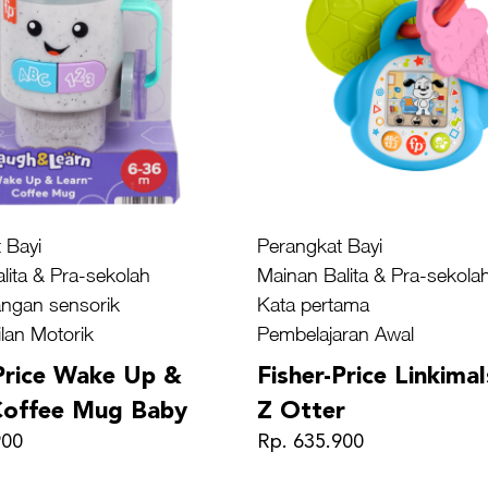
 Bayi
Perangkat Bayi
lita & Pra-sekolah
Mainan Balita & Pra-sekola
ngan sensorik
Kata pertama
lan Motorik
Pembelajaran Awal
-Price Wake Up &
Fisher-Price Linkima
Coffee Mug Baby
Z Otter
900
Rp. 635.900