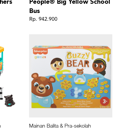
hers
People® Big Yellow School
Bus
Rp. 942.900
h
Mainan Balita & Pra-sekolah