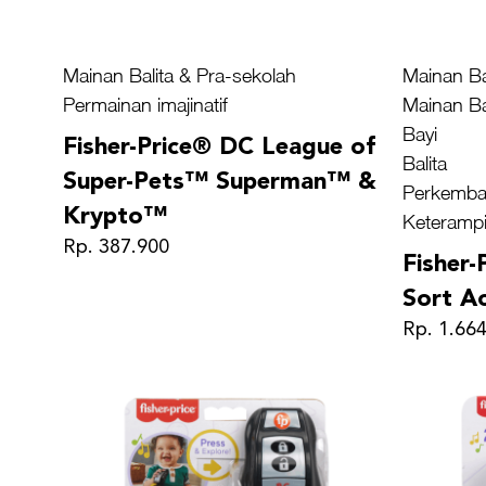
Mainan Balita & Pra-sekolah
Mainan Ba
Permainan imajinatif
Mainan Ba
Bayi
Fisher-Price® DC League of
Balita
Super-Pets™ Superman™ &
Perkemba
Krypto™
Keterampi
Rp. 387.900
Fisher-
Sort Ac
Rp. 1.66