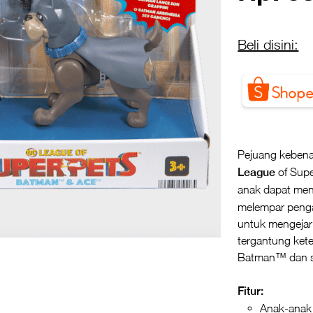
Beli disini:
Pejuang kebena
League
of Supe
anak dapat men
melempar penga
untuk mengejar 
tergantung ket
Batman
™ dan 
Fitur:
Anak-anak 