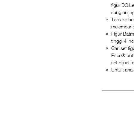
figur DC 
sang anjin
Tarik ke b
melempar 
Figur Batm
tinggi 4 in
Cari set f
Price® unt
set dijual 
Untuk anak