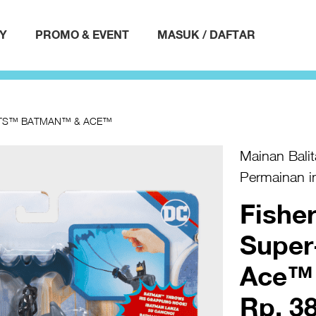
AY
PROMO & EVENT
MASUK / DAFTAR
PETS™ BATMAN™ & ACE™
Mainan Balit
Permainan im
Fishe
Supe
Ace™
Rp. 3