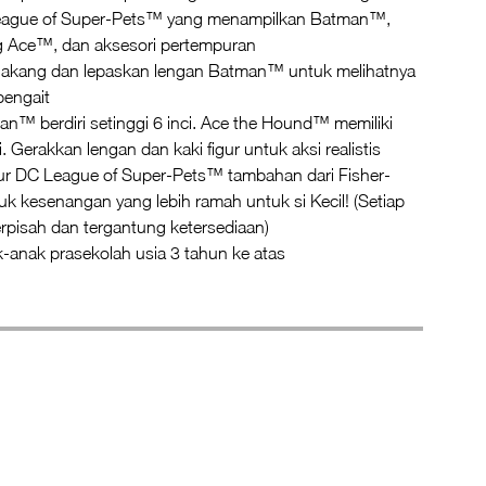
League of Super-Pets™ yang menampilkan Batman™,
g Ace™, dan aksesori pertempuran
elakang dan lepaskan lengan Batman™ untuk melihatnya
pengait
an™ berdiri setinggi 6 inci. Ace the Hound™ memiliki
ci. Gerakkan lengan dan kaki figur untuk aksi realistis
igur DC League of Super-Pets™ tambahan dari Fisher-
uk kesenangan yang lebih ramah untuk si Kecil! (Setiap
terpisah dan tergantung ketersediaan)
-anak prasekolah usia 3 tahun ke atas