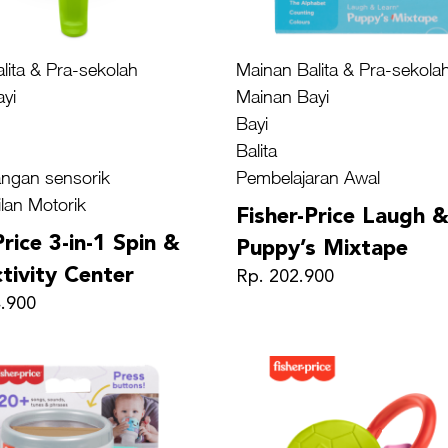
lita & Pra-sekolah
Mainan Balita & Pra-sekola
yi
Mainan Bayi
Bayi
Balita
ngan sensorik
Pembelajaran Awal
lan Motorik
Fisher-Price Laugh 
Price 3-in-1 Spin &
Puppy’s Mixtape
tivity Center
Rp. 202.900
4.900