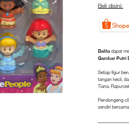
Beli disini:
Balita
dapat me
Gambar Putri 
Setiap figur b
tangan kecil, d
Tiana, Rapunzel
Pendongeng cil
sendiri bersa