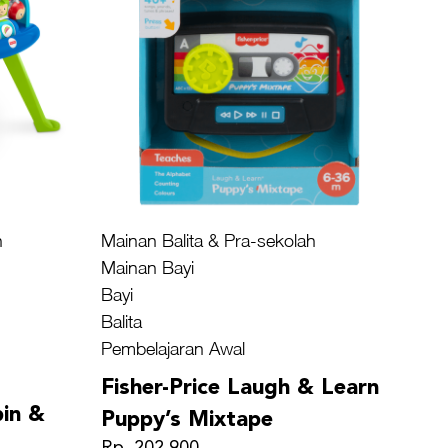
h
Mainan Balita & Pra-sekolah
Mainan Bayi
Bayi
Balita
Pembelajaran Awal
Fisher-Price Laugh & Learn
pin &
Puppy’s Mixtape
Rp. 202.900