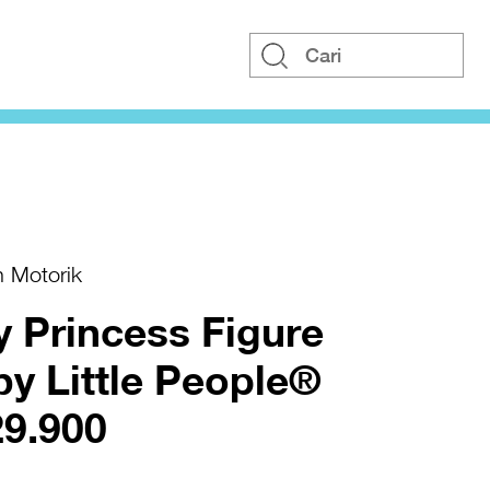
n Motorik
y Princess Figure
by Little People®
29.900