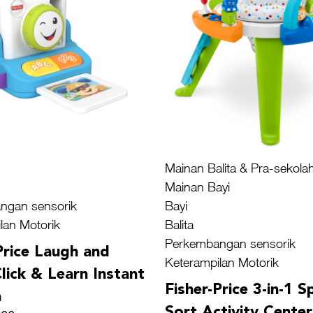
Mainan Balita & Pra-sekola
Mainan Bayi
ngan sensorik
Bayi
lan Motorik
Balita
Perkembangan sensorik
Price Laugh and
Keterampilan Motorik
lick & Learn Instant
Fisher-Price 3-in-1 S
a
Sort Activity Center