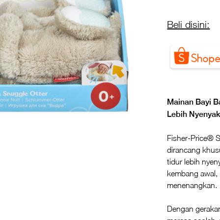
Beli disini:
Mainan Bayi B
Lebih Nyenya
Fisher-Price® S
dirancang khu
tidur lebih nye
kembang awal, 
menenangkan.
Dengan gerakan 