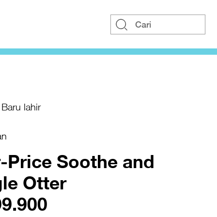
Baru lahir
an
r-Price Soothe and
le Otter
99.900