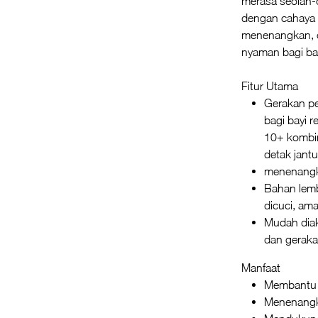
merasa seolah-
dengan cahaya l
menenangkan, o
nyaman bagi ba
Fitur Utama
Gerakan pe
bagi bayi re
10+ kombin
detak jant
menenang
Bahan lemb
dicuci, am
Mudah diak
dan gerak
Manfaat
Membantu b
Menenangka