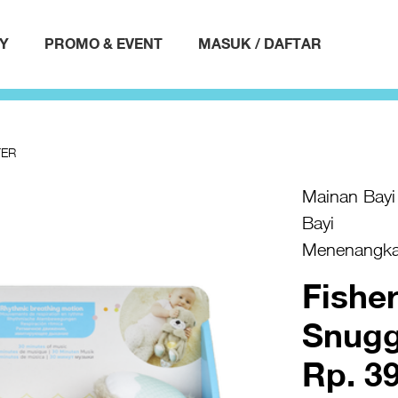
AY
PROMO & EVENT
MASUK / DAFTAR
TER
Mainan Bayi 
Bayi
Menenangk
Fishe
Snugg
Rp. 3