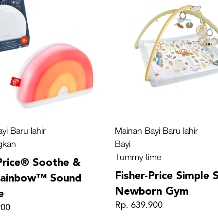
yi Baru lahir
Mainan Bayi Baru lahir
gkan
Bayi
Tummy time
-Price® Soothe &
Fisher-Price Simple 
Rainbow™ Sound
Newborn Gym
e
Rp. 639.900
900