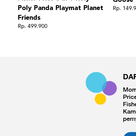
Poly Panda Playmat Planet
Rp. 149.
Friends
Rp. 499.900
DA
Moms
Pric
Fish
Kami
pern