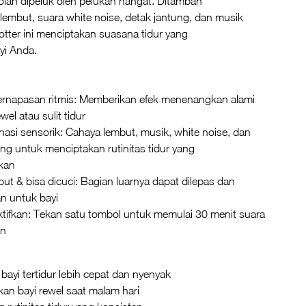
olah dipeluk oleh pelukan hangat. Ditambah
embut, suara white noise, detak jantung, dan musik
tter ini menciptakan suasana tidur yang
yi Anda.
rnapasan ritmis: Memberikan efek menenangkan alami
wel atau sulit tidur
asi sensorik: Cahaya lembut, musik, white noise, dan
ung untuk menciptakan rutinitas tidur yang
kan
ut & bisa dicuci: Bagian luarnya dapat dilepas dan
an untuk bayi
tifkan: Tekan satu tombol untuk memulai 30 menit suara
an
ayi tertidur lebih cepat dan nyenyak
n bayi rewel saat malam hari